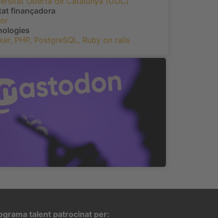
ersitat Oberta de Catalunya (UOC)
tat finançadora
or
nologies
ker
,
PHP
,
PostgreSQL
,
Ruby on rails
ograma talent patrocinat per: