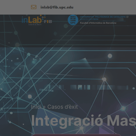
Inici
»
Casos d’èxit
Integració Ma