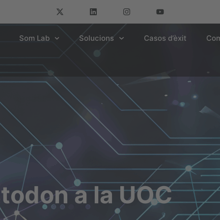
Som Lab
Solucions
Casos d’èxit
Com
stodon a la UOC