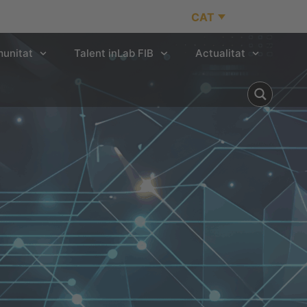
CAT
unitat
Talent inLab FIB
Actualitat