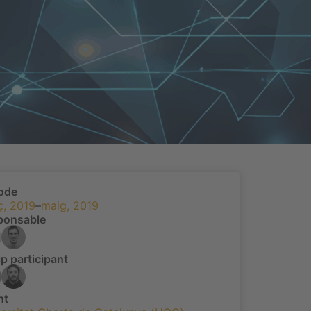
íode
ç, 2019
–
maig, 2019
ponsable
p participant
nt