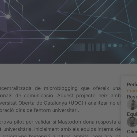
Per
scentralitzada de microblogging que ofereix una
mar
cionals de comunicació. Aquest projecte neix amb
Res
niversitat Oberta de Catalunya (UOC) i analitzar-ne el
ració dins de l’entorn universitari.
Equi
prova pilot per validar si Mastodon dona resposta a
 universitària, inicialment amb els equips interns de
Clie
, valorar-ne l’extensió a altres àmbits, com ara les