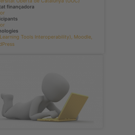
ersitat Oberta de Catalunya (UOC)
tat finançadora
or
icipants
or
nologies
(Learning Tools Interoperability)
,
Moodle
,
dPress