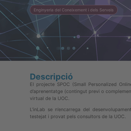
Enginyeria del Coneixement i dels Serveis
Descripció
El projecte SPOC (Small Personalized Onlin
d’aprenentatge (contingut previ o complemen
virtual de la UOC.
L’inLab se n’encarrega del desenvolupamen
testejat i provat pels consultors de la UOC.