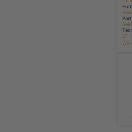
Univ
Enti
Seid
Part
Seid
Tec
LTI 
Wor