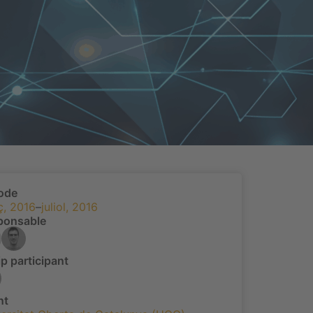
íode
ç, 2016
–
juliol, 2016
ponsable
p participant
nt