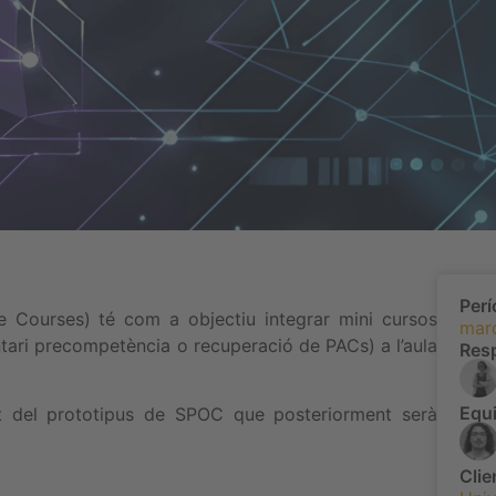
Per
e Courses) té com a objectiu integrar mini cursos
mar
tari precompetència o recuperació de PACs) a l’aula
Res
Equi
t del prototipus de SPOC que posteriorment serà
Clie