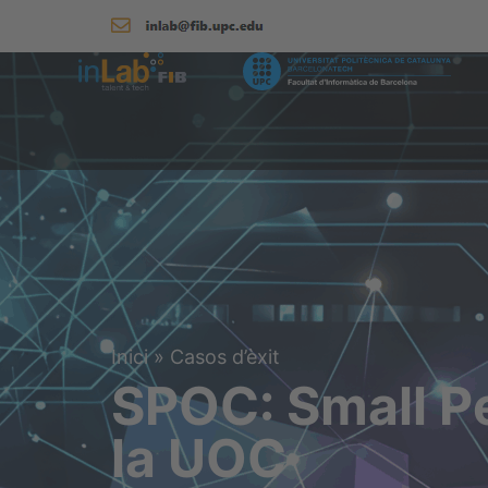
Inici
»
Casos d’èxit
SPOC: Small Pe
la UOC