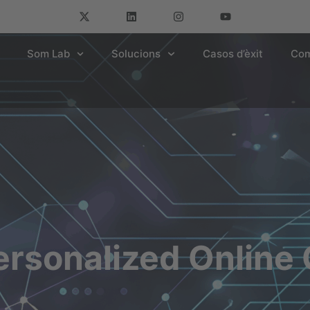
Som Lab
Solucions
Casos d’èxit
Com
rsonalized Online 