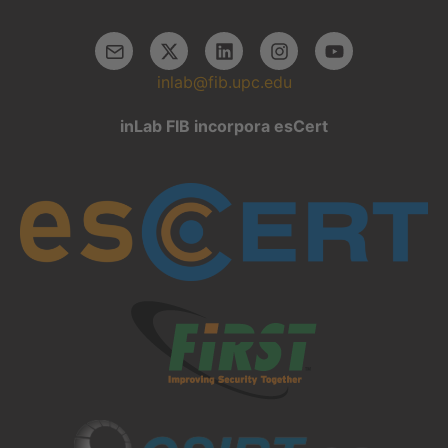
inlab@fib.upc.edu
inLab FIB incorpora esCert