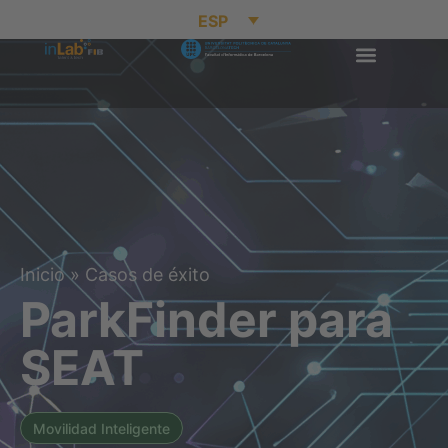
ESP
Inicio
»
Casos de éxito
ParkFinder para
SEAT
Movilidad Inteligente