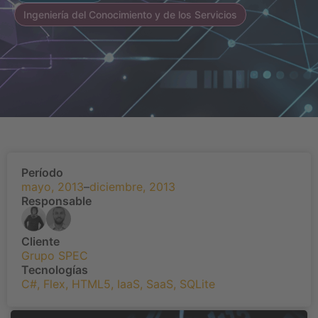
Ingeniería del Conocimiento y de los Servicios
Período
mayo, 2013
–
diciembre, 2013
Responsable
Cliente
Grupo SPEC
Tecnologías
C#
,
Flex
,
HTML5
,
IaaS
,
SaaS
,
SQLite