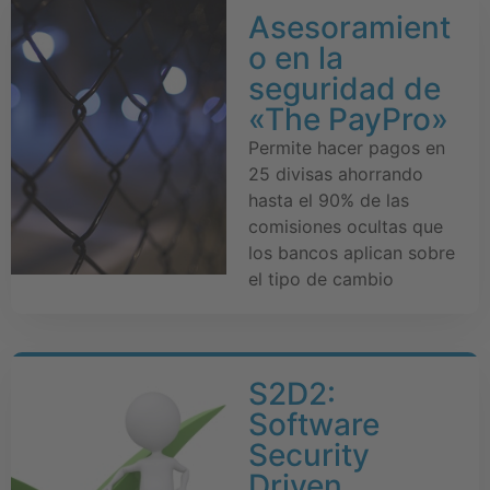
Asesoramient
o en la
seguridad de
«The PayPro»
Permite hacer pagos en
25 divisas ahorrando
hasta el 90% de las
comisiones ocultas que
los bancos aplican sobre
el tipo de cambio
S2D2:
Software
Security
Driven