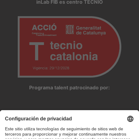
inLab FIB es centro TECNIO
Programa talent patrocinado por: