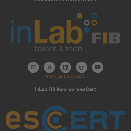
inlab@fib.upc.edu
inLab FIB incorpora esCert