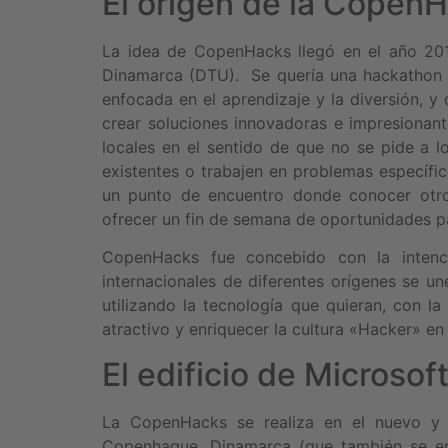
El origen de la Copen
La idea de CopenHacks llegó en el año 201
Dinamarca (DTU). Se quería una hackathon qu
enfocada en el aprendizaje y la diversión, y
crear soluciones innovadoras e impresionan
locales en el sentido de que no se pide a l
existentes o trabajen en problemas específi
un punto de encuentro donde conocer otro
ofrecer un fin de semana de oportunidades p
CopenHacks fue concebido con la intenc
internacionales de diferentes orígenes se u
utilizando la tecnología que quieran, con l
atractivo y enriquecer la cultura «Hacker» e
El edificio de Microsof
La CopenHacks se realiza en el nuevo y l
Copenhague, Dinamarca (que también se enc