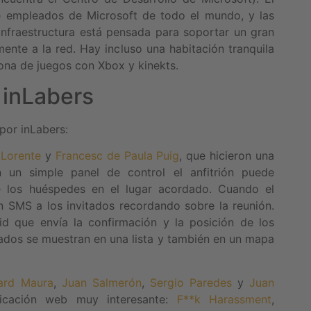
 de empleados de Microsoft de todo el mundo, y las
infraestructura está pensada para soportar un gran
nte a la red. Hay incluso una habitación tranquila
ona de juegos con Xbox y kinekts.
 inLabers
or inLabers:
 Lorente
y
Francesc de Paula Puig
, que hicieron una
 un simple panel de control el anfitrión puede
 los huéspedes en el lugar acordado. Cuando el
 un SMS a los invitados recordando sobre la reunión.
d que envía la confirmación y la posición de los
ltados se muestran en una lista y también en un mapa
ard Maura
,
Juan Salmerón
,
Sergio Paredes
y
Juan
licación web muy interesante:
F**k Harassment
,