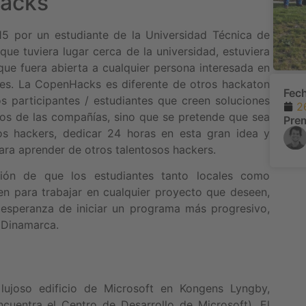
Hacks
5 por un estudiante de la Universidad Técnica de
e tuviera lugar cerca de la universidad, estuviera
 que fuera abierta a cualquier persona interesada en
tes. La CopenHacks es diferente de otros hackaton
Fec
os participantes / estudiantes que creen soluciones
2
cos de las compañías, sino que se pretende que sea
Pre
s hackers, dedicar 24 horas en esta gran idea y
ara aprender de otros talentosos hackers.
ión de que los estudiantes tanto locales como
nen para trabajar en cualquier proyecto que deseen,
a esperanza de iniciar un programa más progresivo,
n Dinamarca.
t
ujoso edificio de Microsoft en Kongens Lyngby,
uentra el Centro de Desarrollo de Microsoft). El