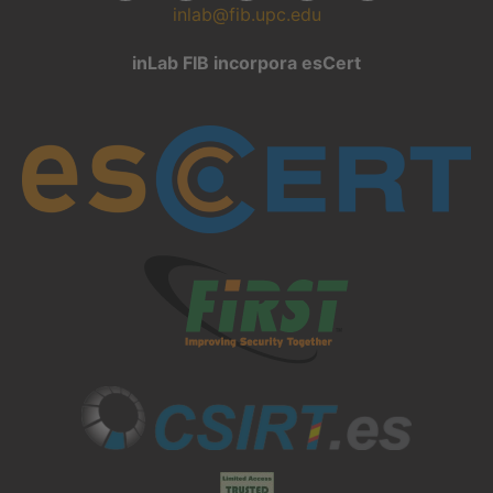
inlab@fib.upc.edu
inLab FIB incorpora esCert