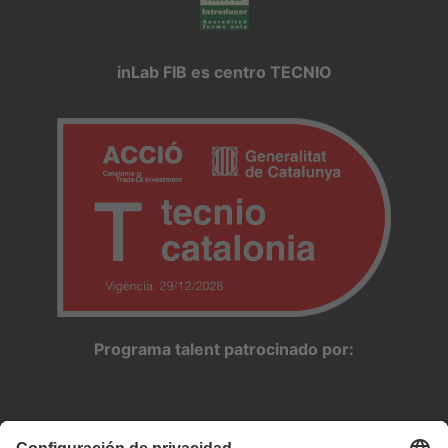
inLab FIB es centro TECNIO
Programa talent patrocinado por: