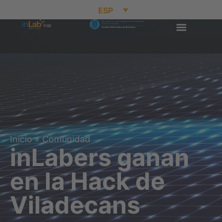
ESP
Inicio
»
Comunidad
inLabers ganan
en la Hack de
Viladecans