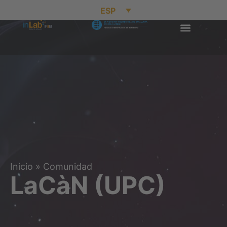
ESP
Inicio
»
Comunidad
LaCàN (UPC)