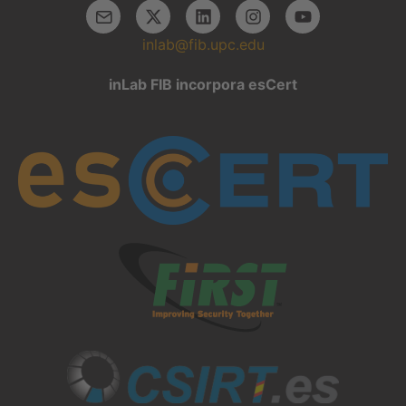
inlab@fib.upc.edu
inLab FIB incorpora esCert