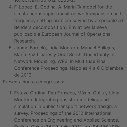
10.1007/s11750-012-0250-z.
F. López, E. Codina, A. Marín “A model for the
simultaneous rapid transit network expansión and
frequency setting problem solved by a specialized
Benders decomposition”. Enviat per la seva
publicació a European Journal of Operational
Research.
Jaume Barceló, Lídia Montero, Manuel Bullejos,
María Paz Linares y Oriol Serch. Uncertainty in
Network Modelling. WP3. In Multitude Final
Conference Proceedings. Nápoles 4 a 6 Diciembre
de 2013.
Presentacions a congressos:
Esteve Codina, Pau Fonseca, Màxim Colls y Lídia
Montero. Integrating bus stop modeling and
simulation in public transport network design: a
survey. Proceedings of the 2012 International
Conference on Engineering and Applied Science,
Beijing, China, 24-27 Julio 2012. pp. 94-106. ISSN