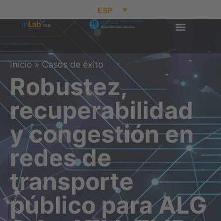
ESP
Inicio
»
Casos de éxito
Robustez,
recuperabilidad
y congestión en
redes de
transporte
público para ALG