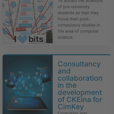
To attract the attention
of pre-university
students so that they
focus their post-
compulsory studies in
the area of computer
science.
Consultancy
and
collaboration
in the
development
of CKEina for
CimKey
Consulting and