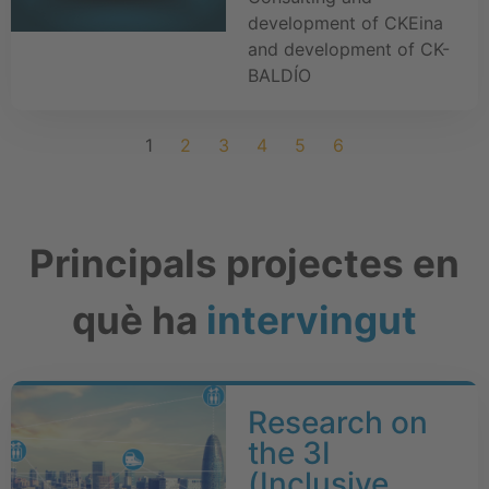
development of CKEina
and development of CK-
BALDÍO
1
2
3
4
5
6
Principals projectes en
què ha
intervingut
Research on
the 3I
(Inclusive,