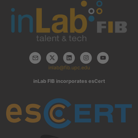
inlab@fib.upc.edu
inLab FIB incorporates esCert