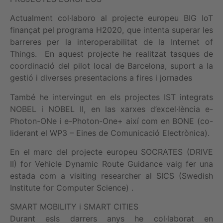
Actualment col·laboro al projecte europeu BIG IoT
finançat pel programa H2020, que intenta superar les
barreres per la interoperabilitat de la Internet of
Things. En aquest projecte he realitzat tasques de
coordinació del pilot local de Barcelona, suport a la
gestió i diverses presentacions a fires i jornades
També he intervingut en els projectes IST integrats
NOBEL i NOBEL II, en las xarxes d’excel·lència e-
Photon-ONe i e-Photon-One+ així com en BONE (co-
liderant el WP3 – Eines de Comunicació Electrònica).
En el marc del projecte europeu SOCRATES (DRIVE
II) for Vehicle Dynamic Route Guidance vaig fer una
estada com a visiting researcher al SICS (Swedish
Institute for Computer Science) .
SMART MOBILITY i SMART CITIES
Durant esls darrers anys he col·laborat en