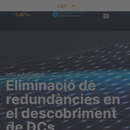
CAT
Inici
»
Actualitat
Eliminació de
redundàncies en
el descobriment
de DCs