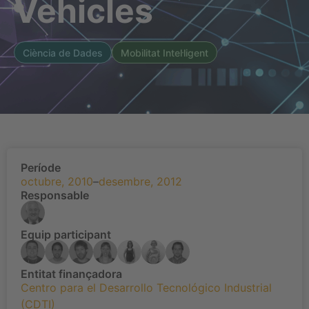
Vehicles
Ciència de Dades
Mobilitat Intel·ligent
Període
octubre, 2010
–
desembre, 2012
Responsable
Equip participant
Entitat finançadora
Centro para el Desarrollo Tecnológico Industrial
(CDTI)