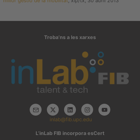
millor gestió de la mobilitat
, xip/tx, 30 abril 2013
Troba’ns a les xarxes
inlab@fib.upc.edu
L’inLab FIB incorpora esCert