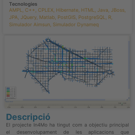
Tecnologies
AMPL
,
C++
,
CPLEX
,
Hibernate
,
HTML
,
Java
,
JBoss
,
JPA
,
JQuery
,
Matlab
,
PostGIS
,
PostgreSQL
,
R
,
Simulador Aimsun
,
Simulador Dynameq
Descripció
El projecte In4Mo ha tingut com a objectiu principal
el desenvolupament de les aplicacions que