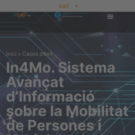
CAT
Inici
»
Casos d’èxit
In4Mo. Sistema
Avançat
d’Informació
sobre la Mobilitat
de Persones i