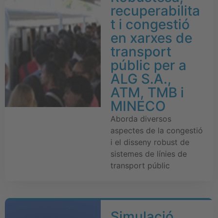
recuperabilita
t i congestió
en xarxes de
transport
públic per a
ALG S.A.,
ATM, TMB i
MINECO
Aborda diversos
aspectes de la congestió
i el disseny robust de
sistemes de línies de
transport públic
Simulació