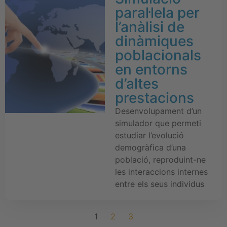
paral·lela per
l’anàlisi de
dinàmiques
poblacionals
en entorns
d’altes
prestacions
Desenvolupament d’un
simulador que permeti
estudiar l’evolució
demogràfica d’una
població, reproduint-ne
les interaccions internes
entre els seus individus
1
2
3