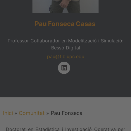
Pau
Fonseca
Casas
Professor Col·laborador en Modelització i Simulació:
Bessó Digital
pau@fib.upc.edu
Inici
»
Comunitat
»
Pau
Fonseca
Doctorat en Estadística i Investigació Operativa per