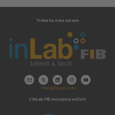
Troba’ns a les xarxes
inlab@fib.upc.edu
L’inLab FIB incorpora esCert