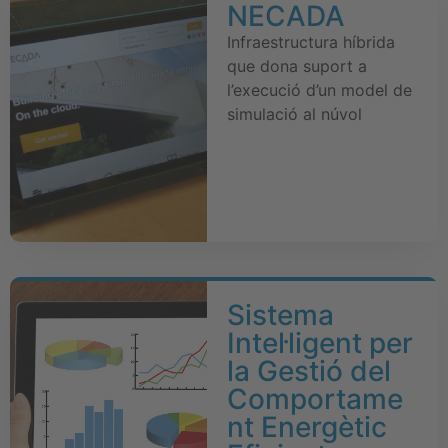
NECADA
Infraestructura híbrida
que dona suport a
l’execució d’un model de
simulació al núvol
Sistema
Intel·ligent per
la Gestió del
Comportame
nt Energètic