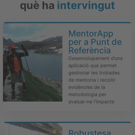
què ha
intervingut
MentorApp
per a Punt de
Referència
Desenvolupament d’una
aplicació que permet
gestionar les trobades
de mentoria i recollir
evidències de la
metodologia per
avaluar-ne l’impacte
Robustesa,