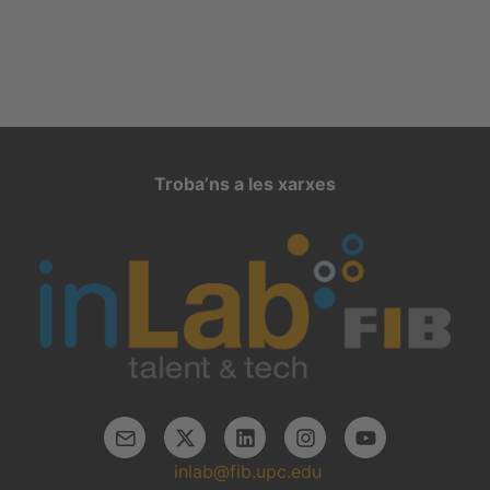
Troba’ns a les xarxes
inlab@fib.upc.edu