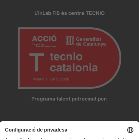
L’inLab FIB és centre TECNIO
Programa talent patrocinat per: