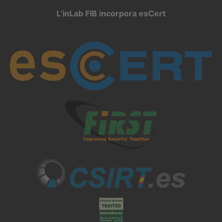
L’inLab FIB incorpora esCert