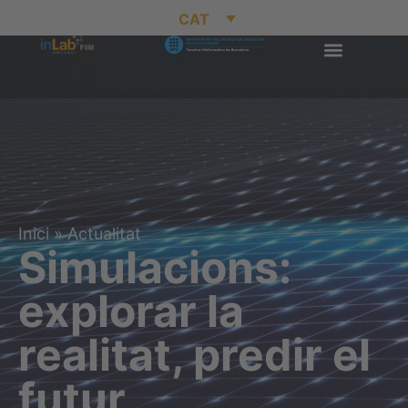
CAT
Inici
»
Actualitat
Simulacions:
explorar la
realitat, predir el
futur