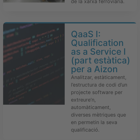
de la xarxa ferroviària.
QaaS I:
Qualification
as a Service I
(part estàtica)
per a Aizon
Analitzar, estàticament,
l’estructura de codi d’un
projecte software per
extreure’n,
automàticament,
diverses mètriques que
en permetin la seva
qualificació.