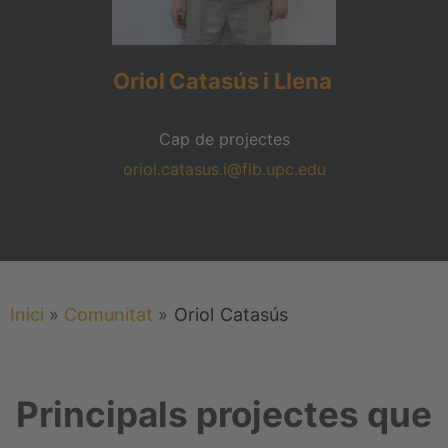
Oriol
Catasús
i Llena
Cap de projectes
oriol.catasus.i@fib.upc.edu
Inici
»
Comunitat
»
Oriol
Catasús
Principals projectes que