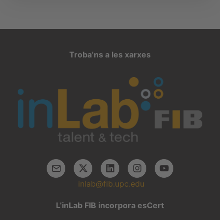
Troba’ns a les xarxes
inlab@fib.upc.edu
L’inLab FIB incorpora esCert