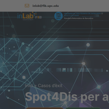
Inici
»
Casos d’èxit
Spot4Dis per 