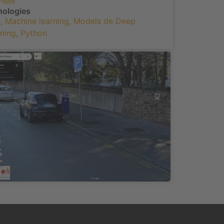
PMR
nologies
+
,
Machine learning
,
Models de Deep
ning
,
Python