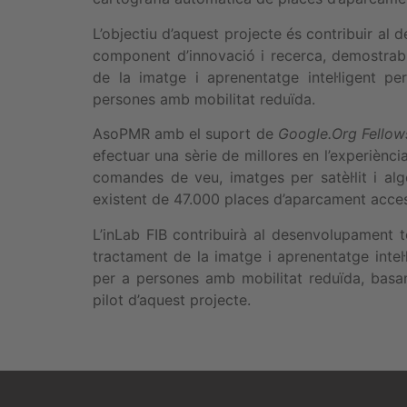
L’objectiu d’aquest projecte és contribuir a
component d’innovació i recerca, demostrabl
de la imatge i aprenentatge intel·ligent p
persones amb mobilitat reduïda.
AsoPMR amb el suport de
Google.Org Fellow
efectuar una sèrie de millores en l’experiència
comandes de veu, imatges per satèl·lit i a
existent de 47.000 places d’aparcament acces
L’inLab FIB contribuirà al desenvolupament
tractament de la imatge i aprenentatge intel·
per a persones amb mobilitat reduïda, basan
pilot d’aquest projecte.