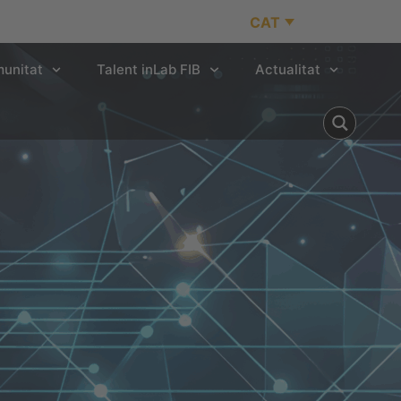
CAT
unitat
Talent inLab FIB
Actualitat