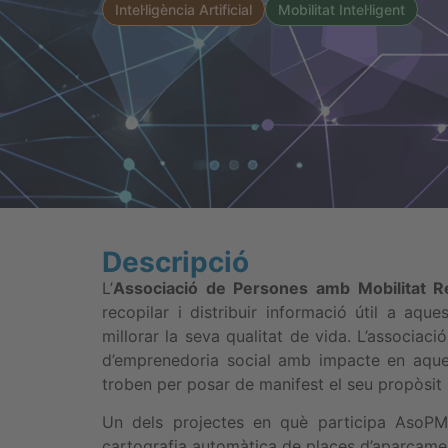
Intel·ligència Artificial
Mobilitat Intel·ligent
Descripció
L’
Associació de Persones amb Mobilitat R
recopilar i distribuir informació útil a aque
millorar la seva qualitat de vida. L’associaci
d’emprenedoria social amb impacte en aquest
troben per posar de manifest el seu propòsit 
Un dels projectes en què participa Aso
cartografia automàtica de places d’aparcame