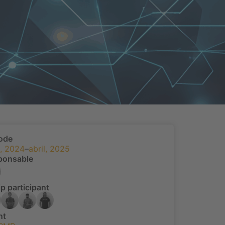
íode
l, 2024
–
abril, 2025
ponsable
p participant
nt