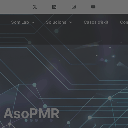
Som Lab
Solucions
Casos d’èxit
Com
a AsoPMR