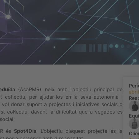
Per
eduïda
(AsoPMR), neix amb l’objectiu principal de
abri
st col·lectiu, per ajudar-los en la seva autonomia i
Res
ó vol donar suport a projectes i iniciatives socials o
 col·lectiu, davant la dificultat que a vegades es
Equi
social.
PMR és
Spot4Dis
. L’objectiu d’aquest projecte és la
Clie
nt per a persones amb discapacitat.