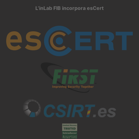
L’inLab FIB incorpora esCert