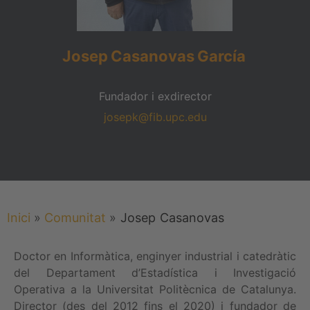
Josep
Casanovas
García
Fundador i exdirector
josepk@fib.upc.edu
Inici
»
Comunitat
»
Josep
Casanovas
Doctor en Informàtica, enginyer industrial i catedràtic
del Departament d’Estadística i Investigació
Operativa a la Universitat Politècnica de Catalunya.
Director (des del 2012 fins el 2020) i fundador de