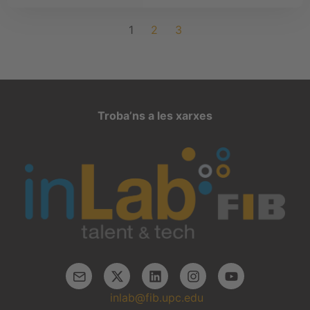
1
2
3
Troba’ns a les xarxes
inlab@fib.upc.edu