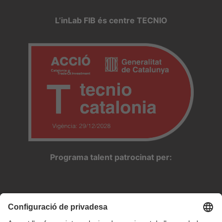
L’inLab FIB és centre TECNIO
Programa talent patrocinat per: