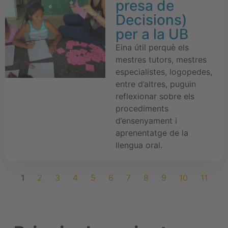
presa de
Decisions)
per a la UB
Eina útil perquè els
mestres tutors, mestres
especialistes, logopedes,
entre d’altres, puguin
reflexionar sobre els
procediments
d’ensenyament i
aprenentatge de la
llengua oral.
1
2
3
4
5
6
7
8
9
10
11