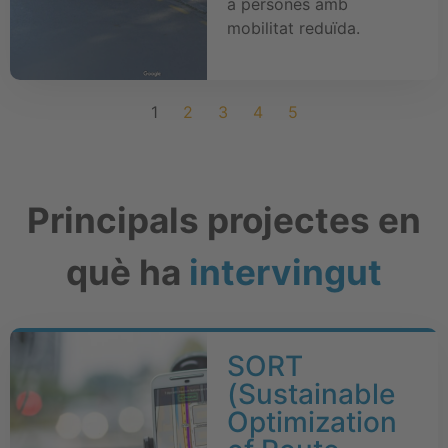
a persones amb
mobilitat reduïda.
1
2
3
4
5
Principals projectes en
què ha
intervingut
SORT
(Sustainable
Optimization