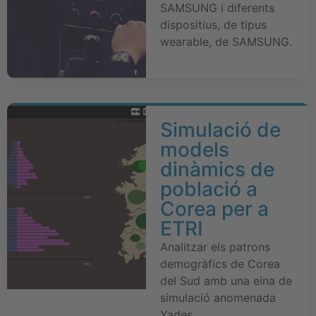
SAMSUNG i diferents
dispositius, de tipus
wearable, de SAMSUNG.
Simulació de
models
dinàmics de
població a
Corea per a
ETRI
Analitzar els patrons
demogràfics de Corea
del Sud amb una eina de
simulació anomenada
Yades