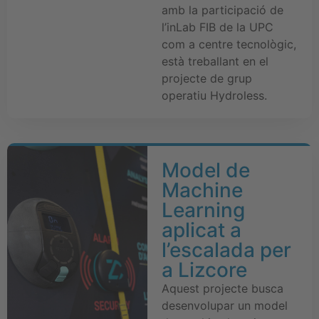
amb la participació de
l’inLab FIB de la UPC
com a centre tecnològic,
està treballant en el
projecte de grup
operatiu Hydroless.
Model de
Machine
Learning
aplicat a
l’escalada per
a Lizcore
Aquest projecte busca
desenvolupar un model