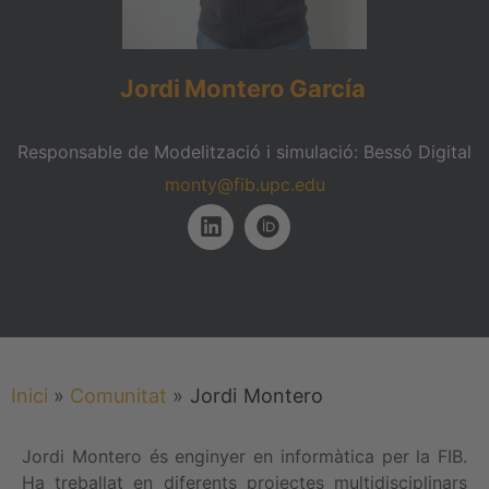
Jordi
Montero
García
Responsable de Modelització i simulació: Bessó Digital
monty@fib.upc.edu
Inici
»
Comunitat
»
Jordi
Montero
Jordi Montero és enginyer en informàtica per la FIB.
Ha treballat en diferents projectes multidisciplinars