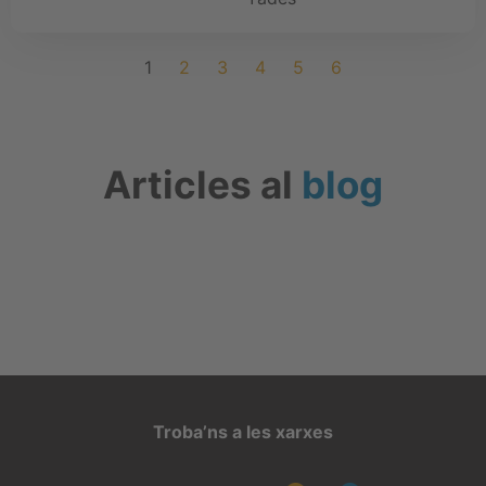
1
2
3
4
5
6
Articles al
blog
Troba’ns a les xarxes