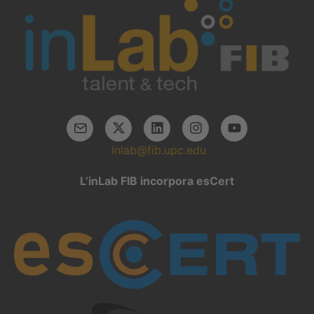
inlab@fib.upc.edu
L’inLab FIB incorpora esCert