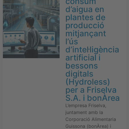
consum
d’aigua en
plantes de
producció
mitjançant
l’ús
d’intel·ligència
artificial i
bessons
digitals
(Hydroless)
per a Friselva
S.A. i bonÀrea
L’empresa Friselva,
juntament amb la
Corporació Alimentaria
Guissona (bonÀrea) i