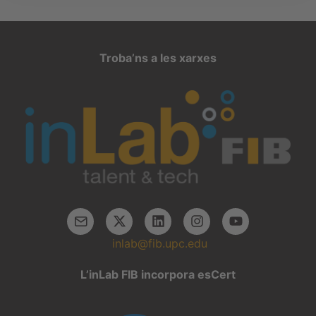
Troba’ns a les xarxes
inlab@fib.upc.edu
L’inLab FIB incorpora esCert