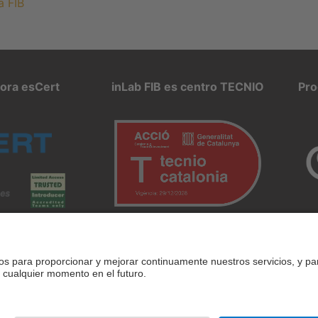
a FIB
pora esCert
inLab FIB es centro TECNIO
Pro
 de uso
Intranet
© 