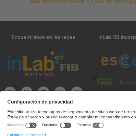
Más información sobre lo Cloud docente de l
Encuentranos en las redes
inLab FIB incor
inlab@fib.upc.edu
Configuración de privacidad
Condiciones