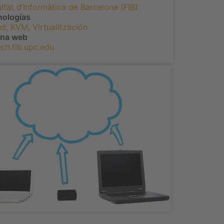
ltat d’Informàtica de Barcelona (FIB)
nologías
ud
,
KVM
,
Virtualitzación
ina web
ech.fib.upc.edu