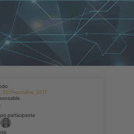
íodo
l, 2017
–
octubre, 2017
ponsable
po participante
nte