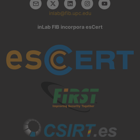
inlab@fib.upc.edu
inLab FIB incorpora esCert