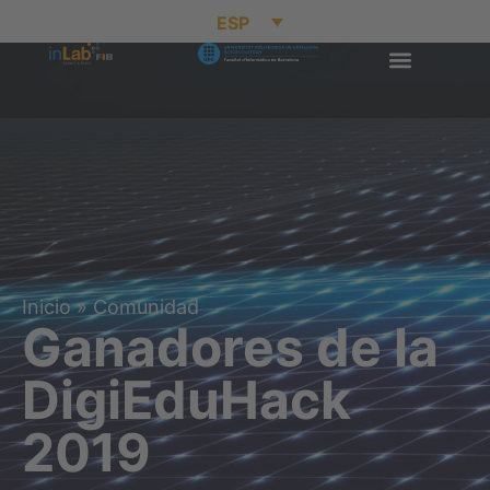
ESP
Inicio
»
Comunidad
Ganadores de la
DigiEduHack
2019