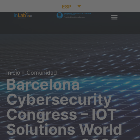
ESP
Inicio
»
Comunidad
Barcelona
Cybersecurity
Congress – IOT
Solutions World