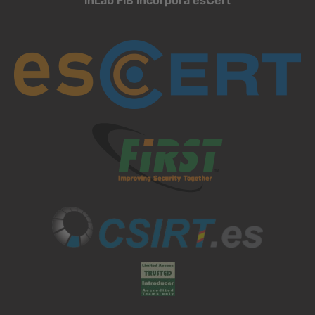
inLab FIB incorpora esCert