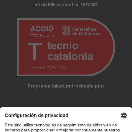
inLab FIB es centro TECNIO
Programa talent patrocinado por: