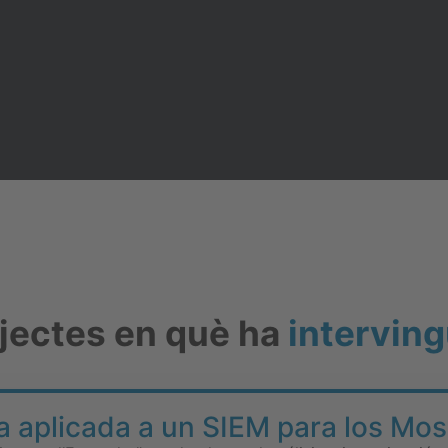
ojectes en què ha
interving
ia aplicada a un SIEM para los Mo