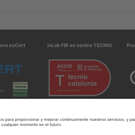
pora esCert
inLab FIB es centro TECNIO
Pro