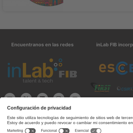
Encuentranos en las redes
inLab FIB incor
inlab@fib.upc.edu