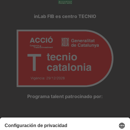
inLab FIB es centro TECNIO
Programa talent patrocinado por: