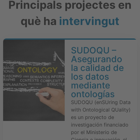
Principals projectes en
què ha
intervingut
SUDOQU –
Asegurando
la calidad de
los datos
mediante
ontologías
SUDOQU (enSUring Data
with Ontological QUality)
es un proyecto de
investigación financiado
por el Ministerio de
Ciencia e innovación, el