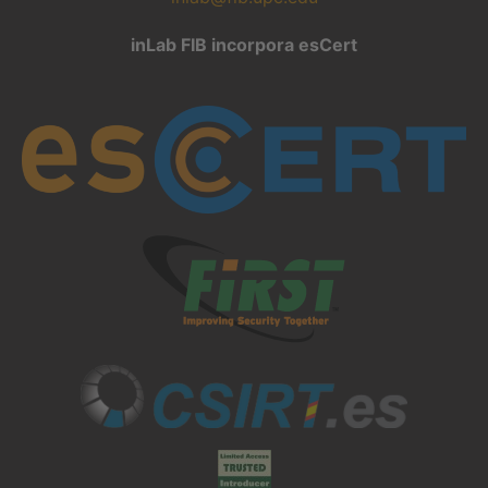
inLab FIB incorpora esCert