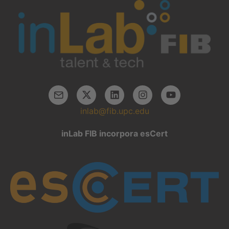
inlab@fib.upc.edu
inLab FIB incorpora esCert