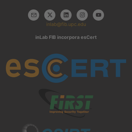
inlab@fib.upc.edu
inLab FIB incorpora esCert