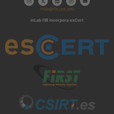
inlab@fib.upc.edu
inLab FIB incorpora esCert