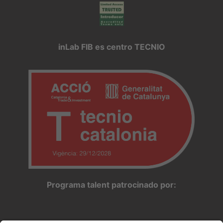
inLab FIB es centro TECNIO
Programa talent patrocinado por: