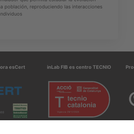
a población, reproduciendo las interacciones
individuos
pora esCert
inLab FIB es centro TECNIO
Pro