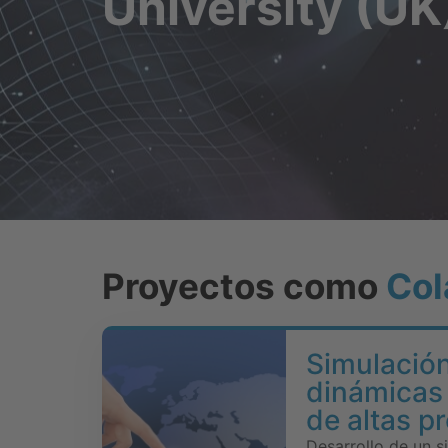
University (UK
Proyectos como
Col
Simulación
dinámicas
de altas p
Desarrollo de un s