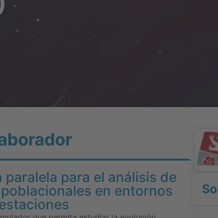
)
aborador
 paralela para el análisis de
So
 poblacionales en entornos
restaciones
imulador que permita estudiar la evolución