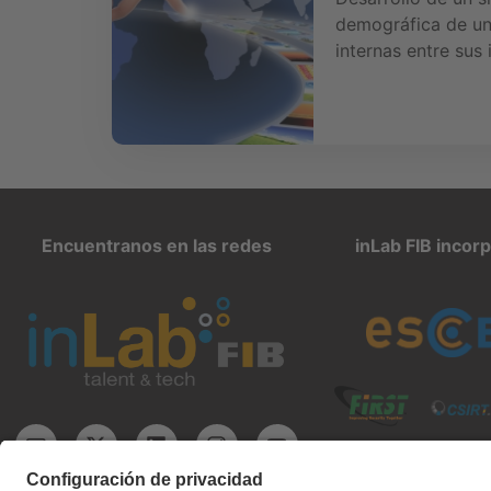
demográfica de un
internas entre sus 
Encuentranos en las redes
inLab FIB incor
inlab@fib.upc.edu