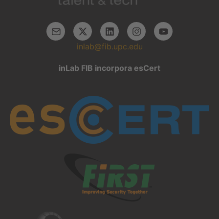
inlab@fib.upc.edu
inLab FIB incorpora esCert