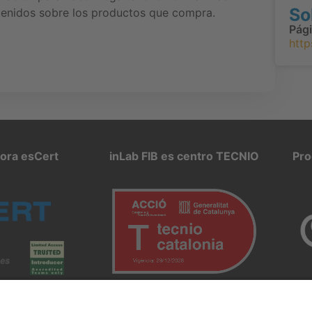
So
tenidos sobre los productos que compra.
Pág
http
pora esCert
inLab FIB es centro TECNIO
Pro