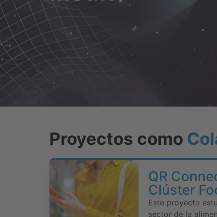
Proyectos como
Col
QR Connec
Clúster Fo
Este proyecto estud
sector de la alimen