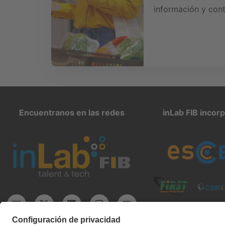
información y con
Encuentranos en las redes
inLab FIB incor
inlab@fib.upc.edu