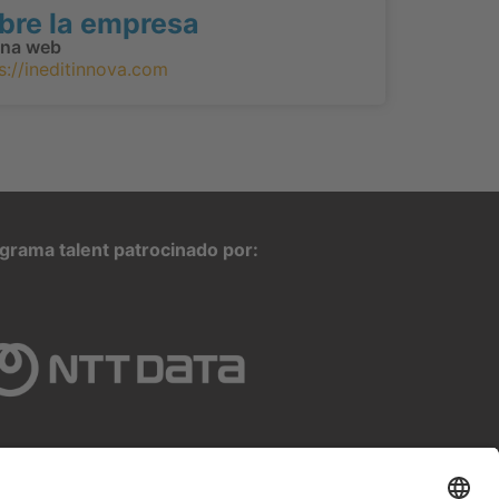
bre la empresa
ina web
s://ineditinnova.com
grama talent patrocinado por: