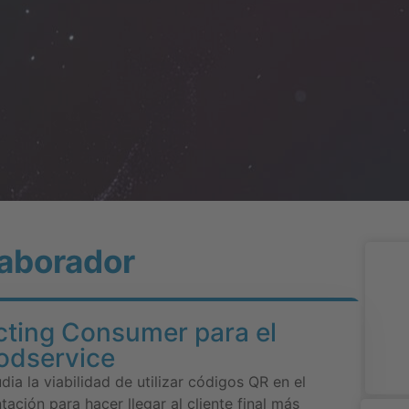
aborador
ting Consumer para el
odservice
ia la viabilidad de utilizar códigos QR en el
tación para hacer llegar al cliente final más