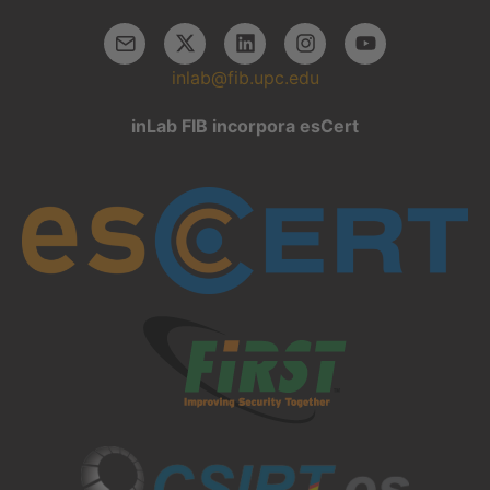
inlab@fib.upc.edu
inLab FIB incorpora esCert