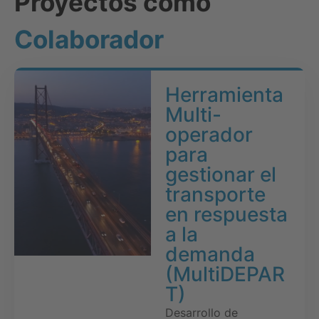
Proyectos como
Colaborador
Herramienta
Multi-
operador
para
gestionar el
transporte
en respuesta
a la
demanda
(MultiDEPAR
T)
Desarrollo de