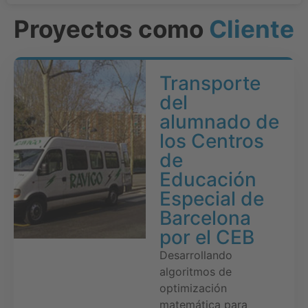
Proyectos como
Cliente
Transporte
del
alumnado de
los Centros
de
Educación
Especial de
Barcelona
por el CEB
Desarrollando
algoritmos de
optimización
matemática para