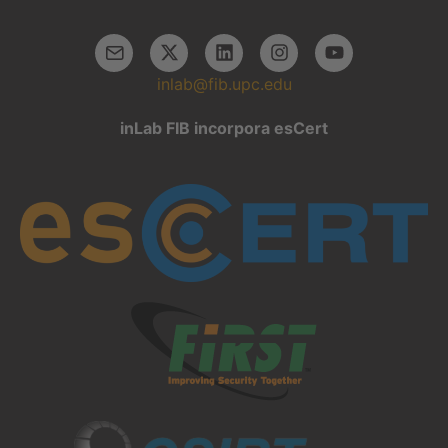
inlab@fib.upc.edu
inLab FIB incorpora esCert