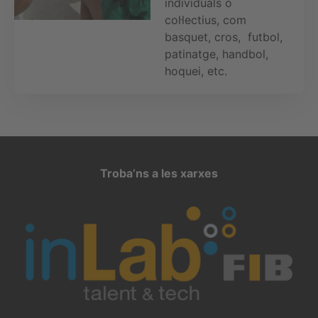
individuals o
col·lectius, com
basquet, cros, futbol,
patinatge, handbol,
hoquei, etc.
Troba’ns a les xarxes