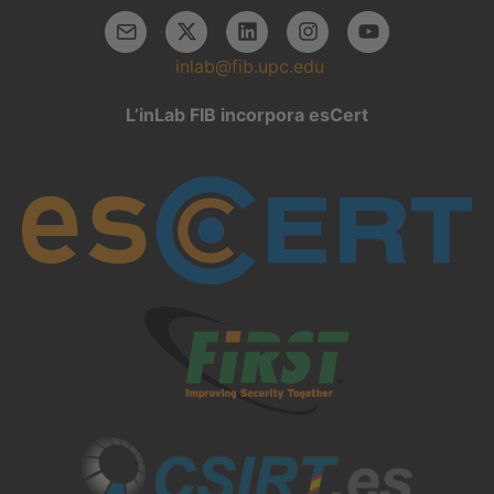
inlab@fib.upc.edu
L’inLab FIB incorpora esCert