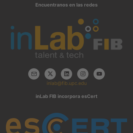
Encuentranos en las redes
inlab@fib.upc.edu
inLab FIB incorpora esCert