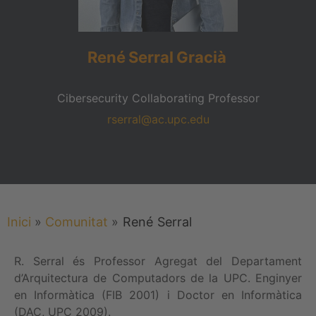
René
Serral
Gracià
Cibersecurity Collaborating Professor
rserral@ac.upc.edu
Inici
»
Comunitat
»
René
Serral
R. Serral és Professor Agregat del Departament
d’Arquitectura de Computadors de la UPC. Enginyer
en Informàtica (FIB 2001) i Doctor en Informàtica
(DAC, UPC 2009).