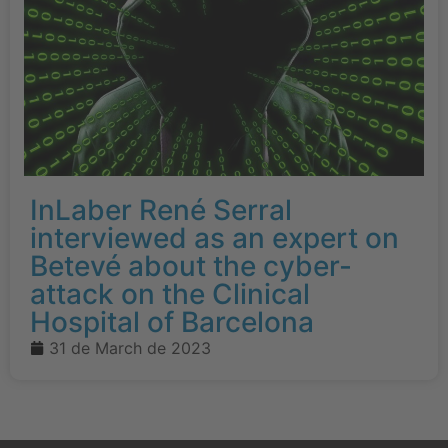
InLaber René Serral
interviewed as an expert on
Betevé about the cyber-
attack on the Clinical
Hospital of Barcelona
31 de March de 2023