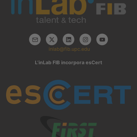
inlab@fib.upc.edu
L’inLab FIB incorpora esCert