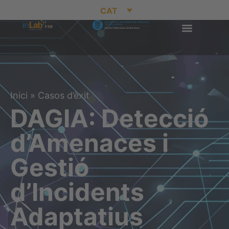
CAT
Inici
»
Casos d’èxit
DAGIA: Detecció
d’Amenaces i
Gestió
d’Incidents
Adaptatius