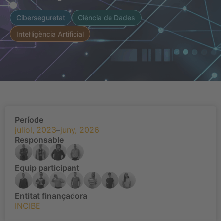
Ciberseguretat
Ciència de Dades
Intel·ligència Artificial
Període
juliol, 2023
–
juny, 2026
Responsable
Equip participant
Entitat finançadora
INCIBE