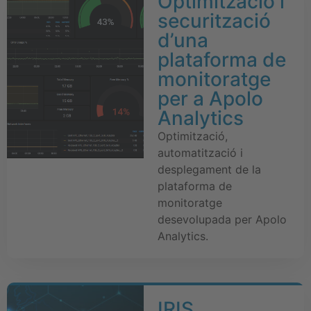
Optimització i
securització
d’una
plataforma de
monitoratge
per a Apolo
Analytics
Optimització,
automatització i
desplegament de la
plataforma de
monitoratge
desevolupada per Apolo
Analytics.
IRIS