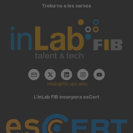
Troba’ns a les xarxes
inlab@fib.upc.edu
L’inLab FIB incorpora esCert