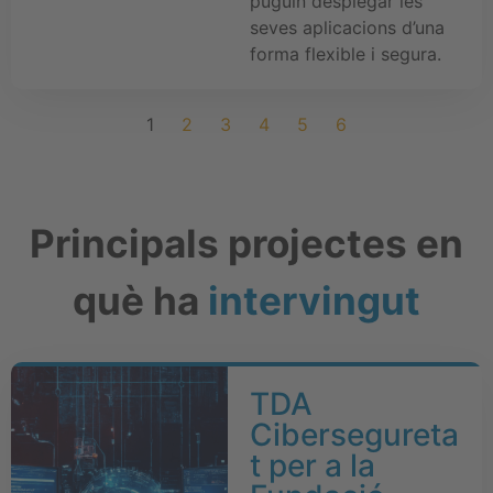
puguin desplegar les
seves aplicacions d’una
forma flexible i segura.
1
2
3
4
5
6
Principals projectes en
què ha
intervingut
TDA
Cibersegureta
t per a la