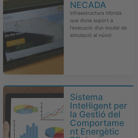
NECADA
Infraestructura híbrida
que dona suport a
l’execució d’un model de
simulació al núvol
Sistema
Intel·ligent per
la Gestió del
Comportame
nt Energètic