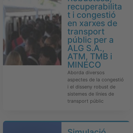
recuperabilita
t i congestió
en xarxes de
transport
públic per a
ALG S.A.,
ATM, TMB i
MINECO
Aborda diversos
aspectes de la congestió
i el disseny robust de
sistemes de línies de
transport públic
Simulació