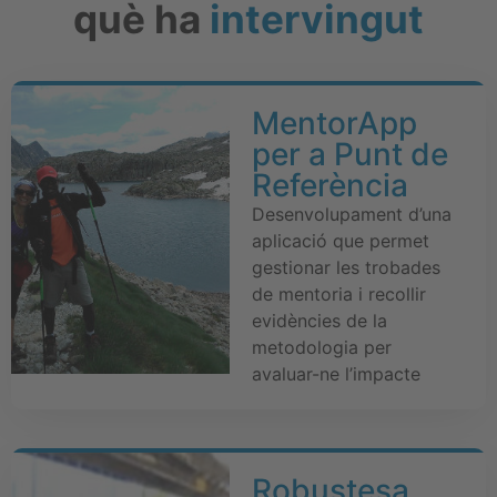
què ha
intervingut
MentorApp
per a Punt de
Referència
Desenvolupament d’una
aplicació que permet
gestionar les trobades
de mentoria i recollir
evidències de la
metodologia per
avaluar-ne l’impacte
Robustesa,