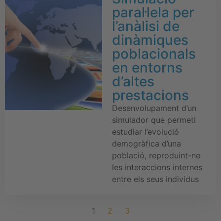
paral·lela per
l’anàlisi de
dinàmiques
poblacionals
en entorns
d’altes
prestacions
Desenvolupament d’un
simulador que permeti
estudiar l’evolució
demogràfica d’una
població, reproduint-ne
les interaccions internes
entre els seus individus
1
2
3