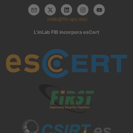
inlab@fib.upc.edu
L’inLab FIB incorpora esCert