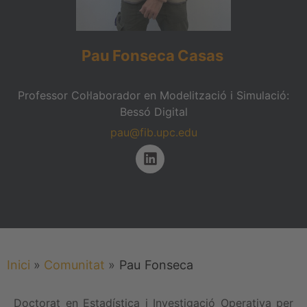
Pau
Fonseca
Casas
Professor Col·laborador en Modelització i Simulació:
Bessó Digital
pau@fib.upc.edu
Inici
»
Comunitat
»
Pau
Fonseca
Doctorat en Estadística i Investigació Operativa per