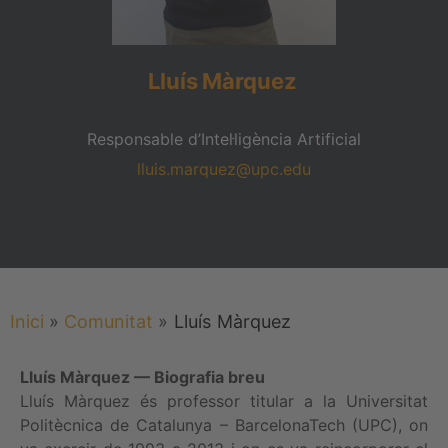
Lluís
Màrquez
Responsable d’Intel·ligència Artificial
lluis.marquez@upc.edu
Inici
»
Comunitat
»
Lluís
Màrquez
Lluís Màrquez — Biografia breu
Lluís Màrquez és professor titular a la Universitat
Politècnica de Catalunya – BarcelonaTech (UPC), on