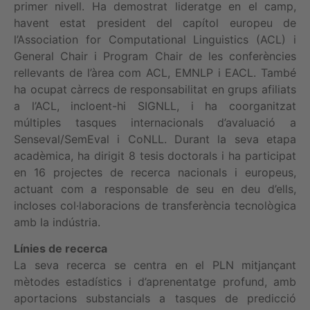
primer nivell. Ha demostrat lideratge en el camp,
havent estat president del capítol europeu de
l’Association for Computational Linguistics (ACL) i
General Chair i Program Chair de les conferències
rellevants de l’àrea com ACL, EMNLP i EACL. També
ha ocupat càrrecs de responsabilitat en grups afiliats
a l’ACL, incloent-hi SIGNLL, i ha coorganitzat
múltiples tasques internacionals d’avaluació a
Senseval/SemEval i CoNLL. Durant la seva etapa
acadèmica, ha dirigit 8 tesis doctorals i ha participat
en 16 projectes de recerca nacionals i europeus,
actuant com a responsable de seu en deu d’ells,
incloses col·laboracions de transferència tecnològica
amb la indústria.
Línies de recerca
La seva recerca se centra en el PLN mitjançant
mètodes estadístics i d’aprenentatge profund, amb
aportacions substancials a tasques de predicció