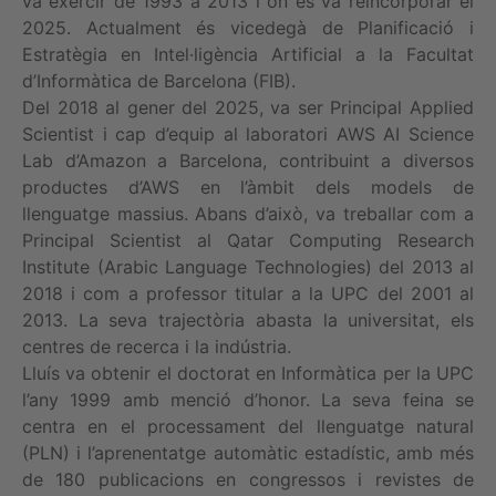
va exercir de 1993 a 2013 i on es va reincorporar el
2025. Actualment és vicedegà de Planificació i
Estratègia en Intel·ligència Artificial a la Facultat
d’Informàtica de Barcelona (FIB).
Del 2018 al gener del 2025, va ser Principal Applied
Scientist i cap d’equip al laboratori AWS AI Science
Lab d’Amazon a Barcelona, contribuint a diversos
productes d’AWS en l’àmbit dels models de
llenguatge massius. Abans d’això, va treballar com a
Principal Scientist al Qatar Computing Research
Institute (Arabic Language Technologies) del 2013 al
2018 i com a professor titular a la UPC del 2001 al
2013. La seva trajectòria abasta la universitat, els
centres de recerca i la indústria.
Lluís va obtenir el doctorat en Informàtica per la UPC
l’any 1999 amb menció d’honor. La seva feina se
centra en el processament del llenguatge natural
(PLN) i l’aprenentatge automàtic estadístic, amb més
de 180 publicacions en congressos i revistes de