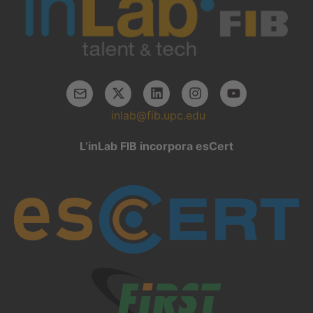
inlab@fib.upc.edu
L’inLab FIB incorpora esCert