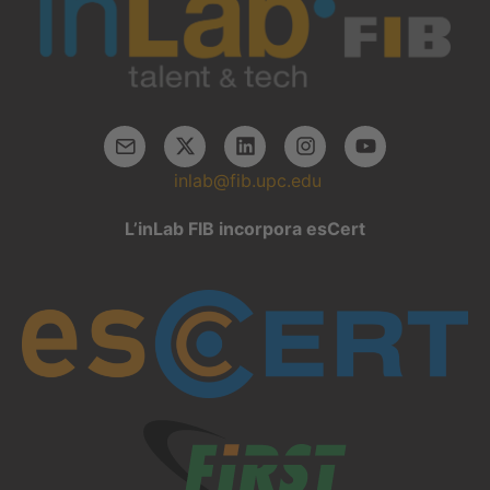
inlab@fib.upc.edu
L’inLab FIB incorpora esCert