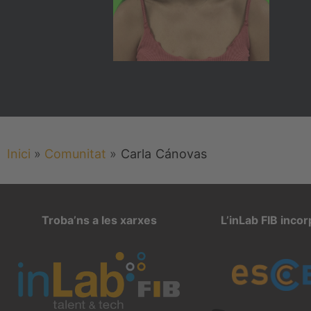
Inici
»
Comunitat
»
Carla
Cánovas
Troba’ns a les xarxes
L’inLab FIB inco