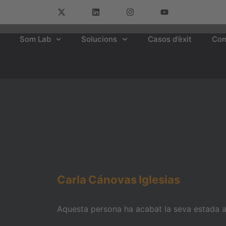
Som Lab
Solucions
Casos d’èxit
Com
Carla
Cánovas
Iglesias
Aquesta persona ha acabat la seva estada am