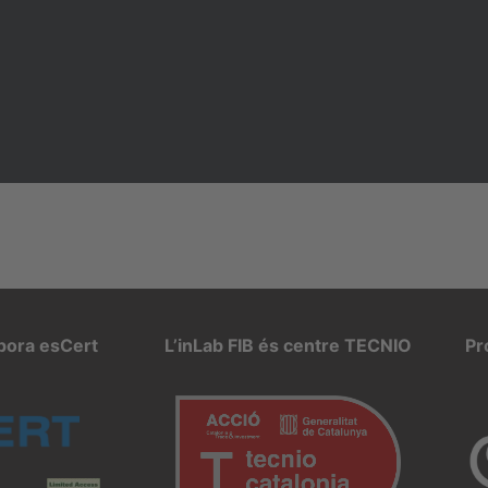
rpora esCert
L’inLab FIB és centre TECNIO
Pr