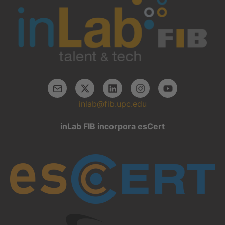
inlab@fib.upc.edu
inLab FIB incorpora esCert