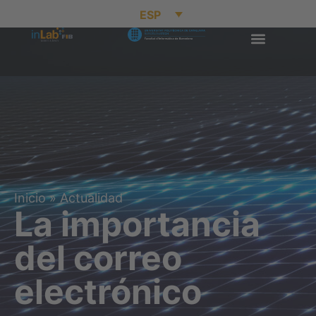
ESP
Inicio
»
Actualidad
La importancia
del correo
electrónico