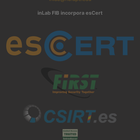
inLab FIB incorpora esCert