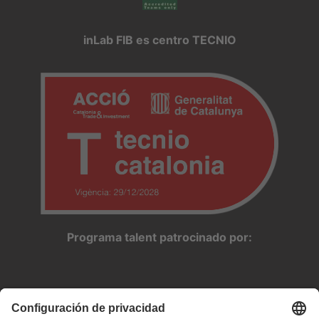
inLab FIB es centro TECNIO
Programa talent patrocinado por: