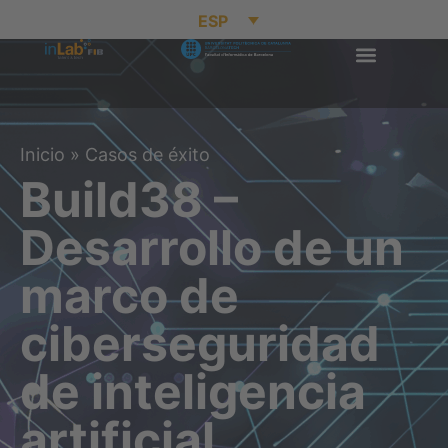
ESP
Inicio
»
Casos de éxito
Build38 –
Desarrollo de un
marco de
ciberseguridad
de inteligencia
artificial