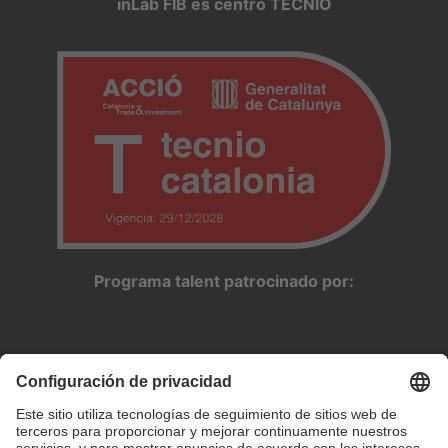
inLab FIB es centro TECNIO
Programa talent patrocinado por: