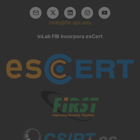
inlab@fib.upc.edu
inLab FIB incorpora esCert